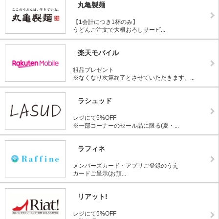
丸亀製麺
【1会計につき1杯のみ】
うどんご注文で大根おろしサービ...
楽天モバイル
粗品プレゼント
※なくなり次第終了とさせていただきます。...
ラシュッド
レジにて5%OFF
※一部コーナーのセール品に限る(夏・...
ラフィネ
メンバーズカード・アプリご登録のうえ
カードご呈示(お預...
リアット!
レジにて5%OFF