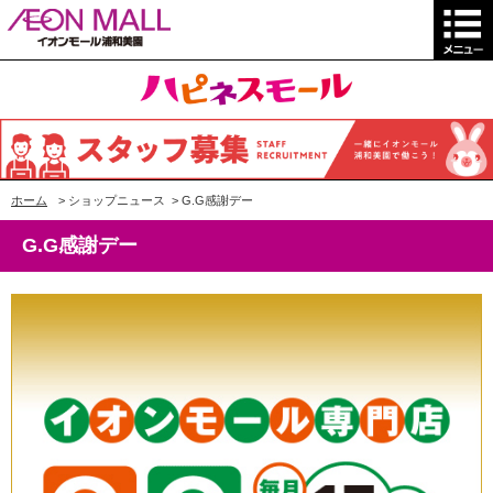
ホーム
>
ショップニュース
>
G.G感謝デー
G.G感謝デー