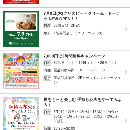
7月9日(木)クリスピー・クリーム・ドーナ
ツ NEW OPEN！！
7月9日(木)OPEN
日程
1階専門店 ジュエリーツツミ横
場所
7,000円で2時間無料キャンペーン
8月1日（土）・15日（土）・29日（土）
日程
景品引換時間 10：00〜21：00
時間
景品引換場所 2Fモールインフォメーショ
場所
ン
夏をもっと楽しむ 手持ち花火をやってみよ
う！
8/1(土)・2(日)・12(水)・13(木)・14(金)・
日程
15(土)・16(日)・22(土)・23(日)・29(土)・
30(日)
17:30〜20:00
時間