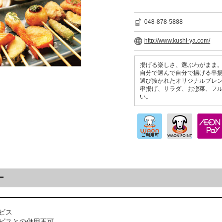
048-878-5888
http://www.kushi-ya.com/
揚げる楽しさ、選ぶわがまま
自分で選んで自分で揚げる串
選び抜かれたオリジナルブレ
串揚げ、サラダ、お惣菜、フ
い。
ー
ビス
ビスとの併用不可