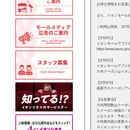
お得な情報をお見逃し
また、イオンモール
ご利用は簡単、3STE
【STEP1】
イオンモールアプリを
https://www.aeon.jp/
【STEP2】
イオンモールアプリ
※本クーポンはイオ
【STEP3】
画面下のクーポンアイ
【注意事項】
※利用回数はクーポ
※クーポン画面の「
となります。予めご
※特典内容の更新タ
※イオンカード・電子