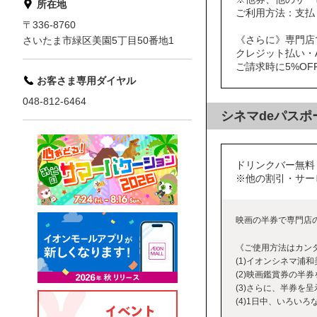
所在地
ご利用方法：支払
〒336-8760
《さらに》専門店
さいたま市緑区美園5丁目50番地1
クレジット払い・A
ご請求時に5%OF
お客さま専用ダイヤル
048-812-6464
シネマdeパスポ
ドリンクバー無料
※他の割引・サー
映画の半券で専門店のお
《ご使用方法はカンタ
(1)イオンシネマ浦
(2)映画鑑賞券の半
(3)さらに、半券を
(4)1日中、いろい