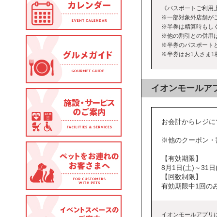
《パスポートご利用
※一部対象外店舗が
※半券は精算時もし
※他の割引との併用
※半券のパスポート
※半券はお1人さま
イオンモールア
お会計からレジにて
※他のクーポン・
【有効期限】
8月1日(土)～31日
【回数制限】
有効期限中1回の
イオンモールアプリ