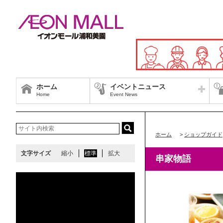
ホーム
イベントニュース
Home
Event News
ホーム
>
ショップガイド
文字サイズ
縮小
標準
拡大
串家物語