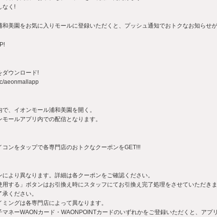
なく!
浦和美園をお気に入りモールに登録いただくと、プッシュ通知でおトクなお知らせ
P!
ダウンロード!
sc/aeonmallapp
内で、イオンモール浦和美園を開く。
ンモールアプリ内での配信となります。
コンをタップで各専門店のおトクなクーポンをGET!!!
ンにより異なります。詳細は各クーポンをご確認ください。
使用する」ボタンはお引換え時にスタッフにてお引換え完了処理をさせていただき
了承ください。
イミングは各専門店によって異なります。
マネーWAONカード・WAONPOINTカードのいずれかをご登録いただくと、アプリ