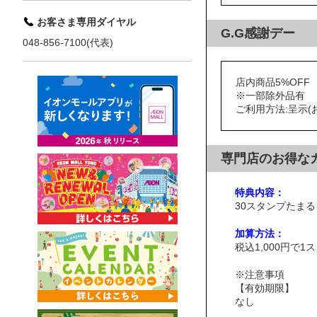
お客さま専用ダイヤル
G.G感謝デー
048-856-7100(代表)
店内商品5%OFF
※一部除外品有
ご利用方法:呈示(
専門店のお得な
特典内容：
30スタンプたまると
加算方法：
税込1,000円で1
※注意事項
【有効期限】
なし