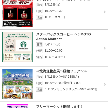
8月11日(火)
日程
10:00〜14:30
時間
1F ローズコート
場所
スターバックスコーヒー 〜JIMOTO
Action Month〜
8月12日(水)
日程
11:00〜16:00
時間
1F ローズコート
場所
≪北海道物産展〜函館フェア〜≫
8月13日(木)〜8月24日(月)
日程
10:00〜20:00(最終日17:00)
時間
１Ｆ アメリカンホリック〜SM2 keittio前
場所
フリーマーケット開催します！