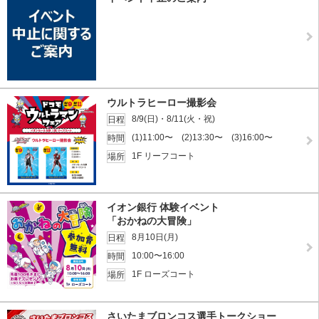
ウルトラヒーロー撮影会
8/9(日)・8/11(火・祝)
日程
(1)11:00〜 (2)13:30〜 (3)16:00〜
時間
1F リーフコート
場所
イオン銀行 体験イベント
「おかねの大冒険」
8月10日(月)
日程
10:00〜16:00
時間
1F ローズコート
場所
さいたまブロンコス選手トークショー