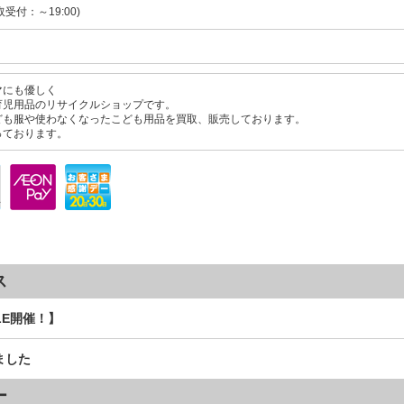
買取受付：～19:00)
マにも優しく
育児用品のリサイクルショップです。
ども服や使わなくなったこども用品を買取、販売しております。
っております。
ス
LE開催！】
ました
ー