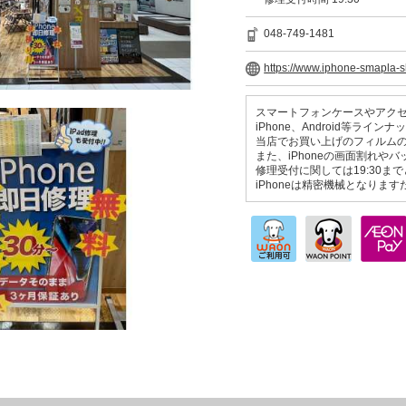
048-749-1481
https://www.iphone-smapla-s
スマートフォンケースやアク
iPhone、Android等ライ
当店でお買い上げのフィルム
また、iPhoneの画面割れ
修理受付に関しては19:30ま
iPhoneは精密機械となり