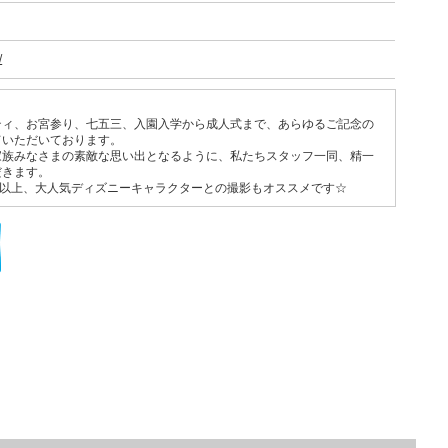
/
ティ、お宮参り、七五三、入園入学から成人式まで、あらゆるご記念の
ていただいております。
家族みなさまの素敵な思い出となるように、私たちスタッフ一同、精一
だきます。
着以上、大人気ディズニーキャラクターとの撮影もオススメです☆