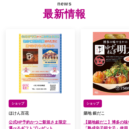
news
最新情報
ショップ
ショップ
ほけん百花
築地 銀だこ
公式HP予約かつご新規さま限定
【築地銀だこ】博多の味
選べるギフトプレゼント
「熟成辛子明太子」使用