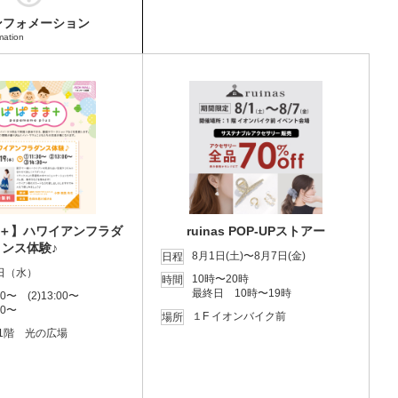
ンフォメーション
mation
＋】ハワイアンフラダ
ruinas POP-UPストアー
ンス体験♪
8月1日(土)〜8月7日(金)
日程
9日（水）
10時〜20時
時間
最終日 10時〜19時
:30〜 (2)13:00〜
30〜
１F イオンバイク前
場所
1階 光の広場