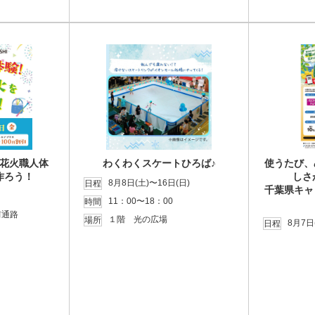
花火職人体
わくわくスケートひろば♪
使うたび、
作ろう！
しさ
8月8日(土)〜16日(日)
日程
千葉県キャ
11：00〜18：00
時間
前通路
１階 光の広場
場所
8月7日
日程