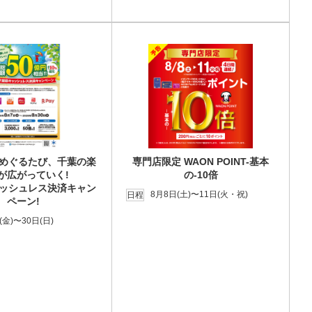
めぐるたび、千葉の楽
専門店限定 WAON POINT-基本
が広がっていく!
の-10倍
ッシュレス決済キャン
8月8日(土)〜11日(火・祝)
日程
ペーン!
(金)〜30日(日)