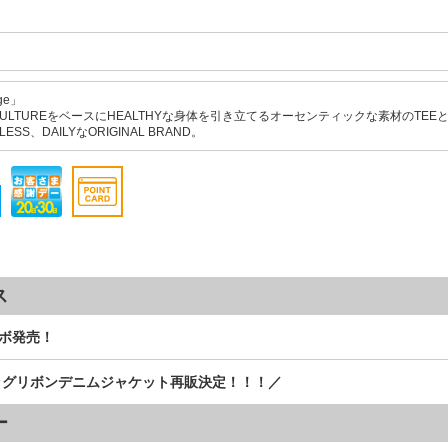
ge」
F CULTUREをベースにHEALTHYな身体を引き立てるオーセンティックな素材のTEEと
LESS、DAILYなORIGINAL BRAND。
ス
ラボ発売！
ッグリボンデニムジャケット再販決定！！！／
ー