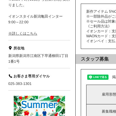
りました。
新作アイテム 5%O
イオンスタイル新潟亀田インター
※一部除外品がご
※セール品は対象
9:00～22:00
《ご利用方法》
イオンカード：支
※詳しくはこちら
WAONカード：支
イオンペイ：支払
所在地
新潟県新潟市江南区下早通柳田1丁目
スタッフ募集
1番1号
お客さま専用ダイヤル
掲
025-383-1301
雇用形
募集職