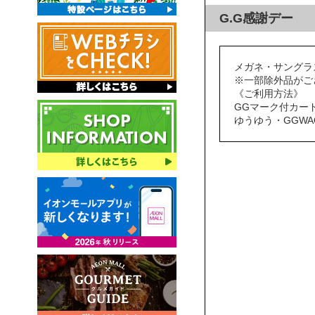
G.G感謝デー
メガネ・サングラス
※一部除外品がご
《ご利用方法》
GGマーク付カー
ゆうゆう・GGW