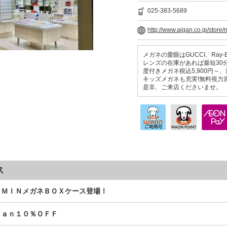
025-383-5689
http://www.aigan.co.jp/store/
メガネの愛眼はGUCCI、Ray
レンズの在庫があれば最短30分
度付きメガネ税込5,900円～、
キッズメガネも充実!無料視力
是非、ご来店くださいませ。
ス
ＯＭＩＮメガネＢＯＸケース登場！
Ｂａｎ１０％ＯＦＦ