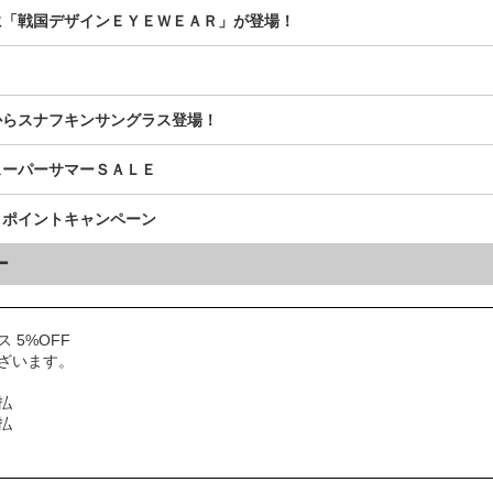
に「戦国デザインＥＹＥＷＥＡＲ」が登場！
からスナフキンサングラス登場！
スーパーサマーＳＡＬＥ
ｄポイントキャンペーン
ー
 5%OFF
ざいます。
払
払