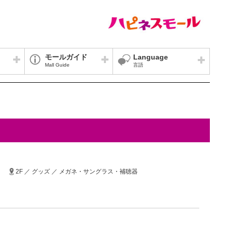
モールガイド
Language
Mall Guide
言語
2F ／ グッズ ／ メガネ・サングラス・補聴器