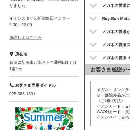
りました。
メガネの愛眼
イオンスタイル新潟亀田インター
Ray-Ban Meta
9:00～22:00
メガネの愛眼
※詳しくはこちら
メガネの愛眼
所在地
メガネの愛眼
新潟県新潟市江南区下早通柳田1丁目
1番1号
お客さま感謝デ
お客さま専用ダイヤル
メガネ・サングラス
025-383-1301
※一部除外品がご
《ご利用方法》
イオンカード：支
WAONカード：支
イオンペイ：支払