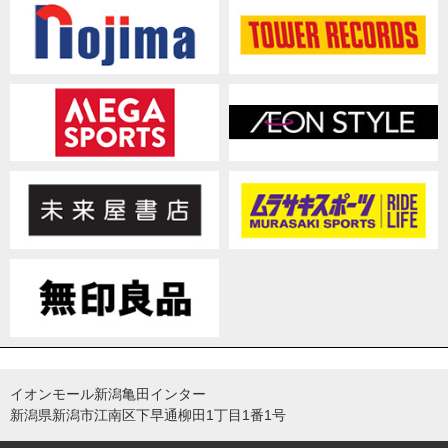
イオンモール新潟亀田インター
新潟県新潟市江南区下早通柳田1丁目1番1号