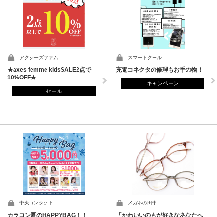
アクシーズファム
スマートクール
★axes femme kidsSALE2点で
充電コネクタの修理もお手の物！
10%OFF★
キャンペーン
セール
中央コンタクト
メガネの田中
カラコン夏のHAPPYBAG！！
「かわいいのもが好きなあなたへ