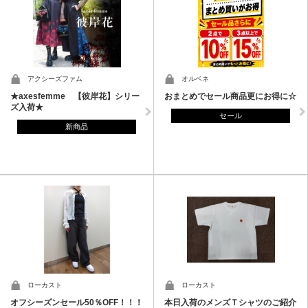
アクシーズファム
オルベネ
★axesfemme 【彼岸花】シリー
おまとめでセール商品更にお得に☆
ズ入荷★
セール
新商品
ローカスト
ローカスト
オフシーズンセール50％OFF！！！
本日入荷のメンズＴシャツのご紹介