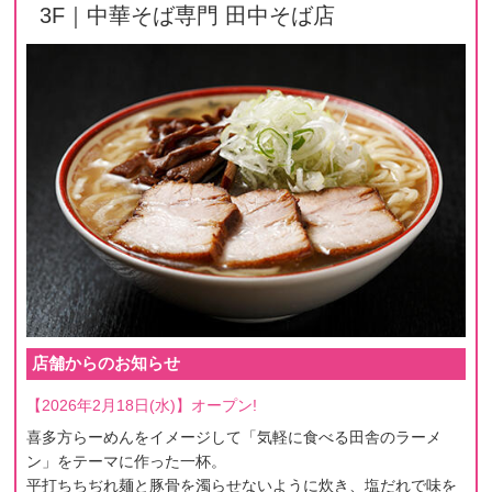
3F｜中華そば専門 田中そば店
店舗からのお知らせ
【2026年2月18日(水)】オープン!
喜多方らーめんをイメージして「気軽に食べる田舎のラーメ
ン」をテーマに作った一杯。
平打ちちぢれ麺と豚骨を濁らせないように炊き、塩だれで味を