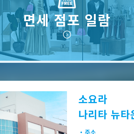
면세 점포 일람
소요라
나리타 뉴타
・주소