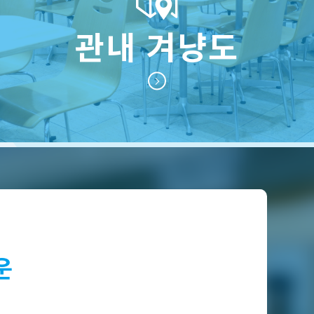
관내 겨냥도
운