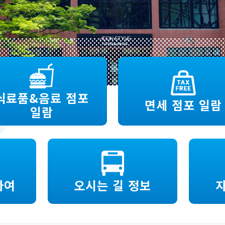
식료품&음료 점포
면세 점포 일람
일람
하여
오시는 길 정보
자